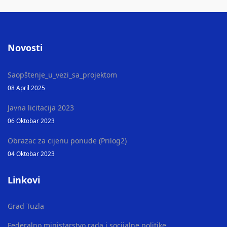
Novosti
Saopštenje_u_vezi_sa_projektom
08 April 2025
Javna licitacija 2023
06 Oktobar 2023
Obrazac za cijenu ponude (Prilog2)
04 Oktobar 2023
Linkovi
Grad Tuzla
Federalno ministarstvo rada i socijalne politike