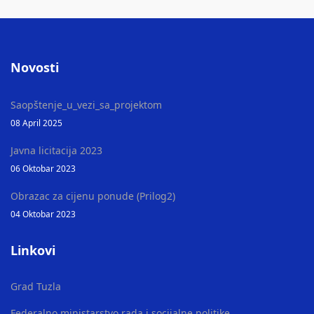
Novosti
Saopštenje_u_vezi_sa_projektom
08 April 2025
Javna licitacija 2023
06 Oktobar 2023
Obrazac za cijenu ponude (Prilog2)
04 Oktobar 2023
Linkovi
Grad Tuzla
Federalno ministarstvo rada i socijalne politike