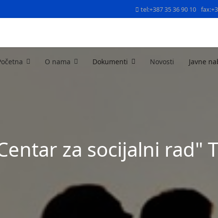
tel:+387 35 36 90 10
fax:+
Početna
O nama
Dokumenti
Novosti
Javne na
Centar za socijalni rad" 