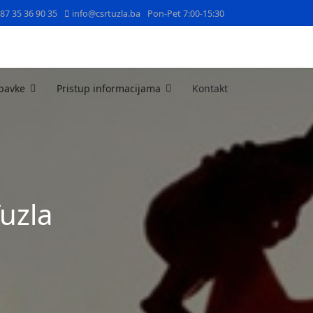
387 35 36 90 35
info@csrtuzla.ba
Pon-Pet 7:00-15:30
bavke
Pristup informacijama
Kontakt
Tuzla