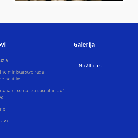
vi
Galerija
uzla
No Albums
lno ministarstvo rada i
ne politike
tonalni centar za socijalni rad"
vo
ene
rava