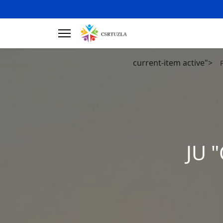
current-item active">
JU "