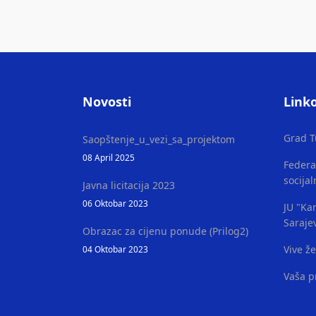
Novosti
Linko
Grad T
Saopštenje_u_vezi_sa_projektom
08 April 2025
Federa
socijal
Javna licitacija 2023
06 Oktobar 2023
JU "Kan
Saraje
Obrazac za cijenu ponude (Prilog2)
Vive ž
04 Oktobar 2023
Vaša p