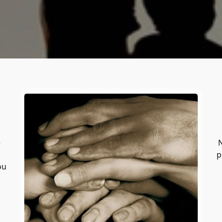
e
N
p
ou