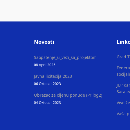
Novosti
Linko
Grad T
Saopštenje_u_vezi_sa_projektom
08 April 2025
Federa
socijal
Javna licitacija 2023
06 Oktobar 2023
JU "Kan
Saraje
Obrazac za cijenu ponude (Prilog2)
Vive ž
04 Oktobar 2023
Vaša p