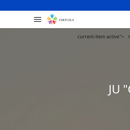
current-item active">
JU "