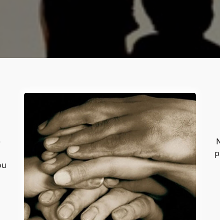
e
N
p
ou