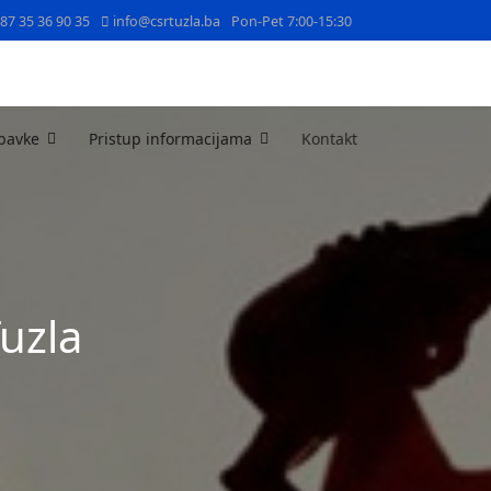
387 35 36 90 35
info@csrtuzla.ba
Pon-Pet 7:00-15:30
bavke
Pristup informacijama
Kontakt
Tuzla