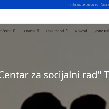
tel:+387 35 36 90 10
fax:+
Početna
O nama
Dokumenti
Novosti
Javne na
Centar za socijalni rad" 