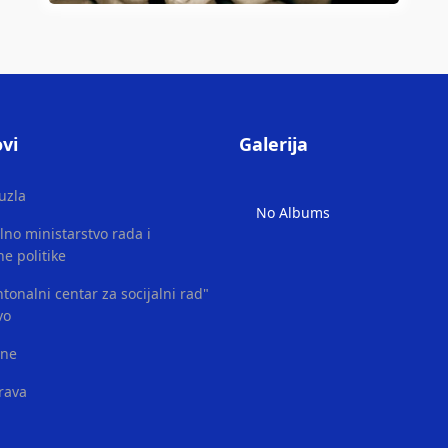
vi
Galerija
uzla
No Albums
lno ministarstvo rada i
ne politike
tonalni centar za socijalni rad"
vo
ene
rava