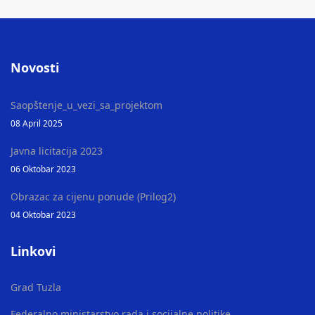
Novosti
Saopštenje_u_vezi_sa_projektom
08 April 2025
Javna licitacija 2023
06 Oktobar 2023
Obrazac za cijenu ponude (Prilog2)
04 Oktobar 2023
Linkovi
Grad Tuzla
Federalno ministarstvo rada i socijalne politike