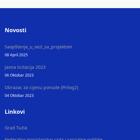
Novosti
Saopštenje_u_vezi_sa_projektom
08 April 2025
Javna licitacija 2023
06 Oktobar 2023
Obrazac za cijenu ponude (Prilog2)
04 Oktobar 2023
Linkovi
Grad Tuzla
Federalno ministarstvo rada i socijalne politike